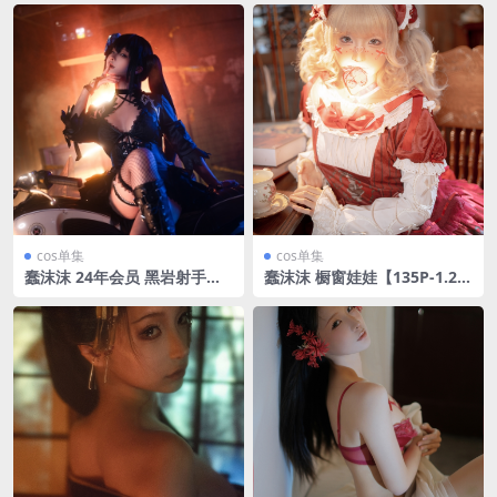
cos单集
cos单集
蠢沫沫 24年会员 黑岩射手【3
蠢沫沫 橱窗娃娃【135P-1.25
6P-856MB】
GB】