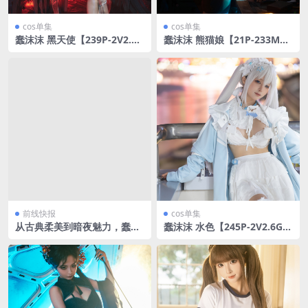
cos单集
cos单集
蠢沫沫 黑天使【239P-2V2.11
蠢沫沫 熊猫娘【21P-233M
GB】
B】
前线快报
cos单集
从古典柔美到暗夜魅力，蠢沫
蠢沫沫 水色【245P-2V2.6G
沫蔻带来的多重冲击
B】