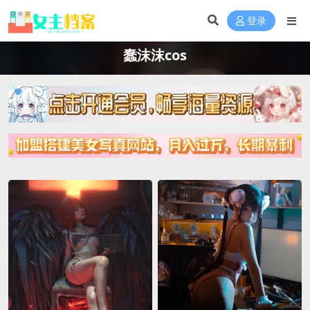
登录
蠢沫沫cos