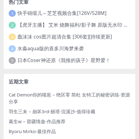
热门文章
快手锦缎儿～芝芝视频合集[126V/528M]
1
【虎牙主播】 艾米 烧舞福利/影子舞 原版无水印 （1v/130m）
2
蠢沫沫 cos图片超清合集 [306套][持续更新]
3
水淼aqua版的喜多川海梦来袭
4
日本Coser神还原《我推的孩子》星野爱！
5
近期文章
Cat Demon你的喵崽 – 绝区零 简杜 女特工的秘密训练-资源
分享
羽生三未 – 崩坏3rd-丽塔·浣溪沙-值得珍藏
葛生w – 苗疆情蛊-作品推荐
Byoru Mirko-最佳作品