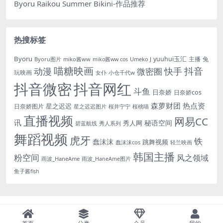
Byoru Raikou Summer Bikini-作品推荐
热搜标签
Byoru
yuuhui玉汇
主播
兔
Byoru图片
miko酱ww
Umeko J
miko酱ww cos
喵糖映画
抖音
动漫
快手
微密圈
玩映画
女仆
小仓千代w
抖音微密
抖音网红
斗鱼
日奈娇
日奈娇cos
森萝财团
热点资
星之迟迟
日奈娇图片
星之迟迟图片
桜井宁宁
桜桃喵
直播视频
网易CC
讯
秘语空间
秀人网
碧蓝航线
秀人系列
舞蹈视频
虎牙
铁
蠢沫沫
跳舞视频
蠢沫沫cos
轻兰映画
韩国主播
粉空间
风之领域
雨波_HaneAme
雨波_HaneAme图片
鱼子酱fish