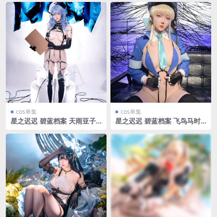
cos单集
cos单集
星之迟迟 碧蓝档案 天雨亚子
星之迟迟 碧蓝档案 飞鸟马时
【60P-12.1MB】
【58P-25.8MB】