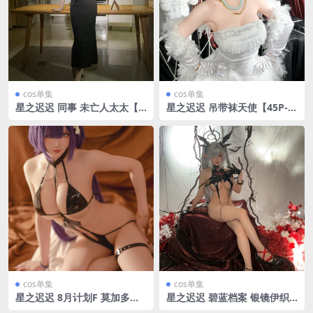
cos单集
cos单集
星之迟迟 同事 未亡人太太【1
星之迟迟 吊带袜天使【45P-1
19P-2V2.32GB】
V860MB】
cos单集
cos单集
星之迟迟 8月计划F 莫加多尔
星之迟迟 碧蓝档案 银镜伊织
泳装【54P-10.2MB】
【58P-13.6MB】