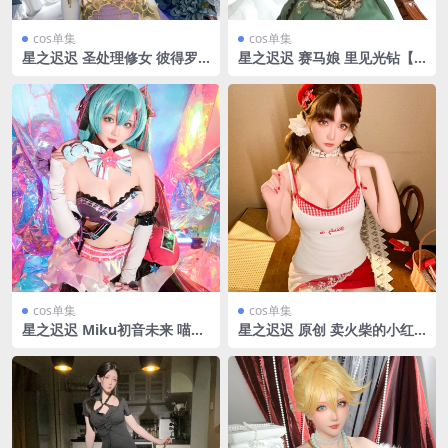
cos单集
cos单集
星之迟迟 圣处理修女 彼得罗
星之迟迟 赛马娘 里见光钻【4
涅【92P-1V1.28GB】
8P-1V520MB】
cos单集
cos单集
星之迟迟 Miku初音未来 喵斯
星之迟迟 原创 卖火柴的小红
快跑【74P-1V2.98GB】
帽【182P-1V3.68GB】