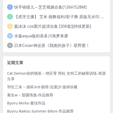
快手锦缎儿～芝芝视频合集[126V/528M]
1
【虎牙主播】 艾米 烧舞福利/影子舞 原版无水印 （1v/130m）
2
蠢沫沫 cos图片超清合集 [306套][持续更新]
3
水淼aqua版的喜多川海梦来袭
4
日本Coser神还原《我推的孩子》星野爱！
5
近期文章
Cat Demon你的喵崽 – 绝区零 简杜 女特工的秘密训练-资源
分享
羽生三未 – 崩坏3rd-丽塔·浣溪沙-值得珍藏
葛生w – 苗疆情蛊-作品推荐
Byoru Mirko-最佳作品
Byoru Raikou Summer Bikini-作品推荐