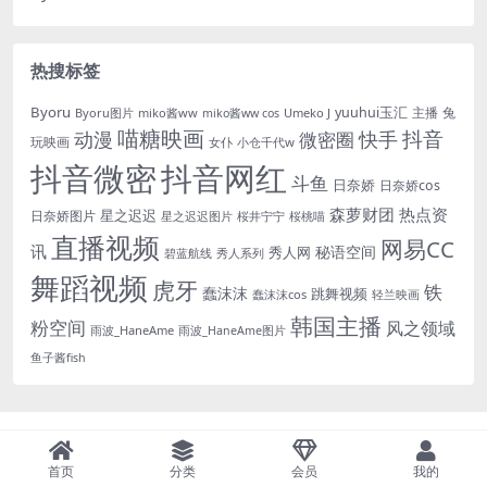
热搜标签
Byoru
yuuhui玉汇
主播
兔
Byoru图片
miko酱ww
Umeko J
miko酱ww cos
喵糖映画
抖音
动漫
快手
微密圈
玩映画
女仆
小仓千代w
抖音微密
抖音网红
斗鱼
日奈娇
日奈娇cos
森萝财团
热点资
星之迟迟
日奈娇图片
星之迟迟图片
桜井宁宁
桜桃喵
直播视频
网易CC
讯
秘语空间
秀人网
碧蓝航线
秀人系列
舞蹈视频
虎牙
铁
蠢沫沫
跳舞视频
蠢沫沫cos
轻兰映画
韩国主播
粉空间
风之领域
雨波_HaneAme
雨波_HaneAme图片
鱼子酱fish
首页
分类
会员
我的