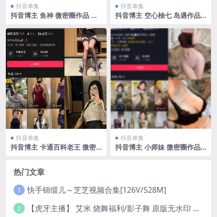
抖音单集
抖音单集
抖音博主 鱼神 微密圈作品 N
抖音博主 空心柚七 岛遇作品
O.012期 【34P】
NO.003期 【12P5V】最新
至：2025.6.25
抖音单集
抖音单集
抖音博主 卡通百科老王 微密
抖音博主 小师妹 微密圈作品
圈作品 NO.005期 【96P】
NO.003期 【51P4V】
热门文章
快手锦缎儿～芝芝视频合集[126V/528M]
1
【虎牙主播】 艾米 烧舞福利/影子舞 原版无水印 （1v/130m）
2