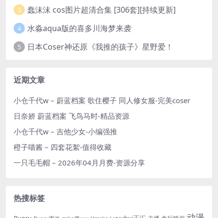
蠢沫沫 cos图片超清合集 [306套][持续更新]
3
水淼aqua版的喜多川海梦来袭
4
日本Coser神还原《我推的孩子》星野爱！
5
近期文章
小仓千代w – 蔚蓝档案 歌住樱子 同人修女服-完美coser
日奈娇 蔚蓝档案 飞鸟马时-精品资源
小仓千代w – 吉他少女-小编强推
橙子喵酱 – 四套花絮-值得收藏
一只毛毛帽 – 2026年04月月费-资源分享
热搜标签
动漫