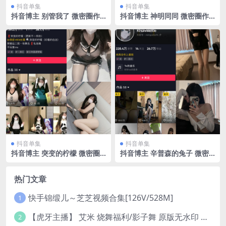
抖音单集
抖音单集
抖音博主 别管我了 微密圈作
抖音博主 神明同同 微密圈作
品 嘉宾 NO.014期 【9P】最
品 NO.002期 【33P7V】最新
新至：2023.6.7
至：2024.1.25
抖音单集
抖音单集
抖音博主 突变的柠檬 微密圈
抖音博主 辛普森的兔子 微密
作品 NO.044期 【22P】最新
圈作品 NO.021期 【3P3V】
至：2024.8.14
最新至：2023.7.1
热门文章
快手锦缎儿～芝芝视频合集[126V/528M]
1
【虎牙主播】 艾米 烧舞福利/影子舞 原版无水印 （1v/130m）
2