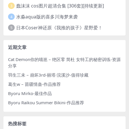
蠢沫沫 cos图片超清合集 [306套][持续更新]
3
水淼aqua版的喜多川海梦来袭
4
日本Coser神还原《我推的孩子》星野爱！
5
近期文章
Cat Demon你的喵崽 – 绝区零 简杜 女特工的秘密训练-资源
分享
羽生三未 – 崩坏3rd-丽塔·浣溪沙-值得珍藏
葛生w – 苗疆情蛊-作品推荐
Byoru Mirko-最佳作品
Byoru Raikou Summer Bikini-作品推荐
热搜标签