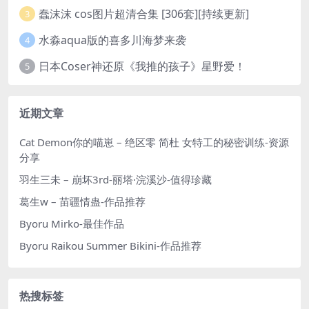
蠢沫沫 cos图片超清合集 [306套][持续更新]
3
水淼aqua版的喜多川海梦来袭
4
日本Coser神还原《我推的孩子》星野爱！
5
近期文章
Cat Demon你的喵崽 – 绝区零 简杜 女特工的秘密训练-资源
分享
羽生三未 – 崩坏3rd-丽塔·浣溪沙-值得珍藏
葛生w – 苗疆情蛊-作品推荐
Byoru Mirko-最佳作品
Byoru Raikou Summer Bikini-作品推荐
热搜标签