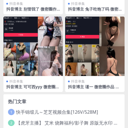
抖音单集
抖音单集
抖音博主 别管我了 微密圈作
抖音博主 兔子吃饱了吗 微密
品 嘉宾 NO.026期 【10P】最
圈作品 NO.004期 【46P2V】
新至：2024.7.8
最新至：2023.10.5
抖音单集
抖音单集
抖音博主 可可西yyy 微密圈作
抖音博主 谨一 微密圈作品 N
品 NO.015期 【22P12V】最
O.025期 【10P】最新至：20
新至：2023.11.20
24.2.18
热门文章
快手锦缎儿～芝芝视频合集[126V/528M]
1
【虎牙主播】 艾米 烧舞福利/影子舞 原版无水印 （1v/130m）
2