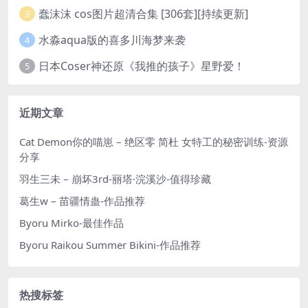
蠢沫沫 cos图片超清合集 [306套][持续更新]
3
水淼aqua版的喜多川海梦来袭
4
日本Coser神还原《我推的孩子》星野爱！
5
近期文章
Cat Demon你的喵崽 – 绝区零 简杜 女特工的秘密训练-资源
分享
羽生三未 – 崩坏3rd-丽塔·浣溪沙-值得珍藏
葛生w – 苗疆情蛊-作品推荐
Byoru Mirko-最佳作品
Byoru Raikou Summer Bikini-作品推荐
热搜标签