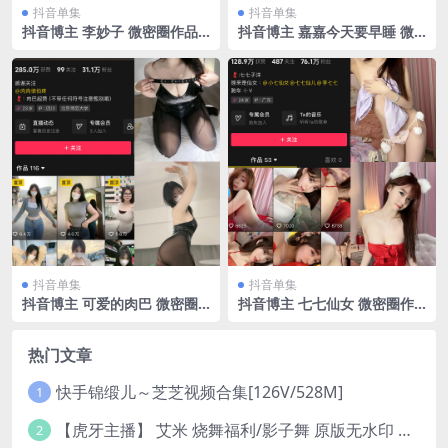
抖音单集
抖音单集
抖音博主 李妙子 微密圈作品
抖音博主 嘉嘉今天要早睡 微
NO.010期 【9P】
密圈作品 NO.006期 【49P】
抖音单集
抖音单集
抖音博主 可爱的肉巴 微密圈
抖音博主 七七仙女 微密圈作
作品 NO.007期 【30P5V】最
品 012期 【21P3V】最新至：
新至：2023.12.28
2023.12.22
热门文章
快手锦缎儿～芝芝视频合集[126V/528M]
1
【虎牙主播】 艾米 烧舞福利/影子舞 原版无水印 （1v/130m）
2