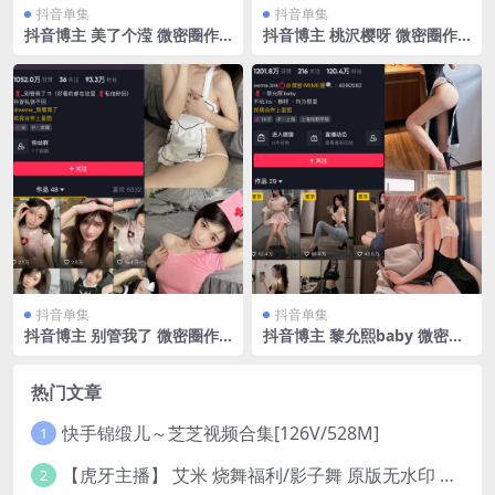
抖音单集
抖音单集
抖音博主 美了个滢 微密圈作
抖音博主 桃沢樱呀 微密圈作
品 嘉宾 NO.018期 【19P】
品 NO.048期 【30P】
抖音单集
抖音单集
抖音博主 别管我了 微密圈作
抖音博主 黎允熙baby 微密圈
品 NO.003期 【6P】
作品 NO.023期 【22P】
热门文章
快手锦缎儿～芝芝视频合集[126V/528M]
1
【虎牙主播】 艾米 烧舞福利/影子舞 原版无水印 （1v/130m）
2