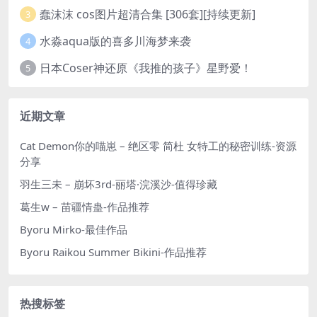
蠢沫沫 cos图片超清合集 [306套][持续更新]
3
水淼aqua版的喜多川海梦来袭
4
日本Coser神还原《我推的孩子》星野爱！
5
近期文章
Cat Demon你的喵崽 – 绝区零 简杜 女特工的秘密训练-资源
分享
羽生三未 – 崩坏3rd-丽塔·浣溪沙-值得珍藏
葛生w – 苗疆情蛊-作品推荐
Byoru Mirko-最佳作品
Byoru Raikou Summer Bikini-作品推荐
热搜标签