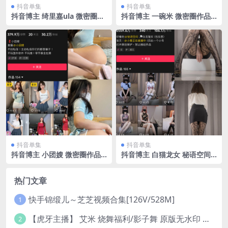
抖音单集
抖音单集
抖音博主 绮里嘉ula 微密圈作
抖音博主 一碗米 微密圈作品
品 NO.004期 【49P】
NO.007期 【13P1V】最新
至：2023.11.22
抖音单集
抖音单集
抖音博主 小团嫂 微密圈作品
抖音博主 白猫龙女 秘语空间
NO.006期 【33P】最新至：2
作品 NO.004期 【23P9V】最
024.5.16
新至：2025.6.3
热门文章
快手锦缎儿～芝芝视频合集[126V/528M]
1
【虎牙主播】 艾米 烧舞福利/影子舞 原版无水印 （1v/130m）
2