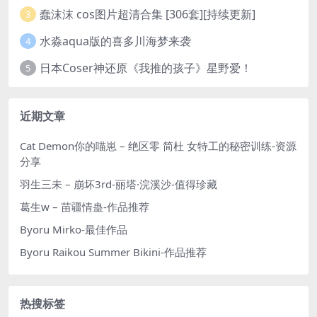
蠢沫沫 cos图片超清合集 [306套][持续更新]
3
水淼aqua版的喜多川海梦来袭
4
日本Coser神还原《我推的孩子》星野爱！
5
近期文章
Cat Demon你的喵崽 – 绝区零 简杜 女特工的秘密训练-资源
分享
羽生三未 – 崩坏3rd-丽塔·浣溪沙-值得珍藏
葛生w – 苗疆情蛊-作品推荐
Byoru Mirko-最佳作品
Byoru Raikou Summer Bikini-作品推荐
热搜标签