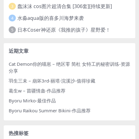
蠢沫沫 cos图片超清合集 [306套][持续更新]
3
水淼aqua版的喜多川海梦来袭
4
日本Coser神还原《我推的孩子》星野爱！
5
近期文章
Cat Demon你的喵崽 – 绝区零 简杜 女特工的秘密训练-资源
分享
羽生三未 – 崩坏3rd-丽塔·浣溪沙-值得珍藏
葛生w – 苗疆情蛊-作品推荐
Byoru Mirko-最佳作品
Byoru Raikou Summer Bikini-作品推荐
热搜标签