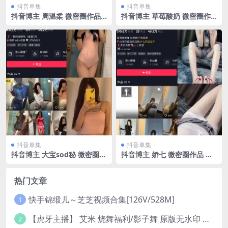
抖音单集
抖音单集
抖音博主 周温柔 微密圈作品
抖音博主 草莓酸奶 微密圈作
VIP嘉宾帖 NO.070期 【13
品 NO.010期 【54P】
P】最新至：2024.9.9
抖音单集
抖音单集
抖音博主 大宝sod秘 微密圈作
抖音博主 娇七 微密圈作品 N
品 NO.026期 【5P3V】最新
O.007期 【40P】最新
至：2023.11.04
热门文章
快手锦缎儿～芝芝视频合集[126V/528M]
1
【虎牙主播】 艾米 烧舞福利/影子舞 原版无水印 （1v/130m）
2