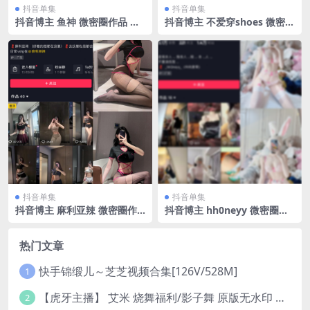
抖音单集
抖音单集
抖音博主 鱼神 微密圈作品 N
抖音博主 不爱穿shoes 微密圈
O.024期 【29P】
作品 NO.011期 【32P3V】最
新至：2023.11.15
抖音单集
抖音单集
抖音博主 麻利亚辣 微密圈作
抖音博主 hh0neyy 微密圈作
品 NO.048期 【28P】最新
品 004期 【47P】
至：2023.6.21
热门文章
快手锦缎儿～芝芝视频合集[126V/528M]
1
【虎牙主播】 艾米 烧舞福利/影子舞 原版无水印 （1v/130m）
2