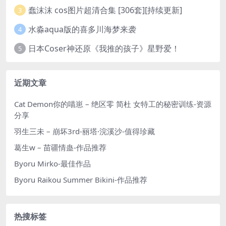
蠢沫沫 cos图片超清合集 [306套][持续更新]
3
水淼aqua版的喜多川海梦来袭
4
日本Coser神还原《我推的孩子》星野爱！
5
近期文章
Cat Demon你的喵崽 – 绝区零 简杜 女特工的秘密训练-资源
分享
羽生三未 – 崩坏3rd-丽塔·浣溪沙-值得珍藏
葛生w – 苗疆情蛊-作品推荐
Byoru Mirko-最佳作品
Byoru Raikou Summer Bikini-作品推荐
热搜标签