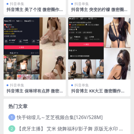
抖音单集
抖音单集
抖音博主 美了个滢 微密圈作
抖音博主 突变的柠檬 微密圈
品 嘉宾 NO.048期 【24P】最
作品 NO.052期 【38P】最新
新至：2024.8.26
至：2024.9.17
抖音单集
抖音单集
抖音博主 保琳球有点胖 微密
抖音博主 KK大王 微密圈作品
圈作品 NO.008期 【13P】
005期 【14P】最新至：2025.
4.28
热门文章
快手锦缎儿～芝芝视频合集[126V/528M]
1
【虎牙主播】 艾米 烧舞福利/影子舞 原版无水印 （1v/130m）
2