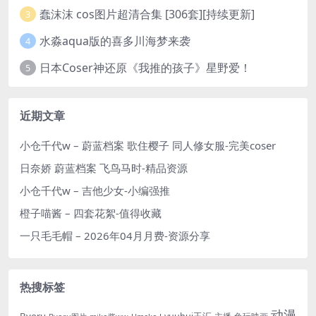
蠢沫沫 cos图片超清合集 [306套][持续更新]
3
水淼aqua版的喜多川海梦来袭
4
日本Coser神还原《我推的孩子》星野爱！
5
近期文章
小仓千代w – 蔚蓝档案 歌住樱子 同人修女服-完美coser
日奈娇 蔚蓝档案 飞鸟马时-精品资源
小仓千代w – 吉他少女-小编强推
橙子喵酱 – 四套花絮-值得收藏
一只毛毛帽 – 2026年04月月费-资源分享
热搜标签
动漫