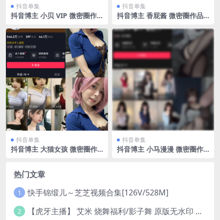
抖音单集
抖音单集
抖音博主 小贝 VIP 微密圈作
抖音博主 香屁酱 微密圈作品
品 NO.004期 【38P】
NO.006期 【16P】最新至：2
025.2.21
抖音单集
抖音单集
抖音博主 大猫女孩 微密圈作
抖音博主 小马漫漫 微密圈作
品 NO.012期 【17P1V】最新
品 NO.030期 【19P1V】最新
至：2023.7.25
至：2024.8.28
热门文章
快手锦缎儿～芝芝视频合集[126V/528M]
1
【虎牙主播】 艾米 烧舞福利/影子舞 原版无水印 （1v/130m）
2