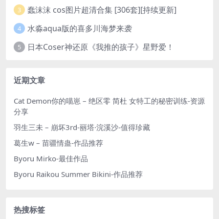
蠢沫沫 cos图片超清合集 [306套][持续更新]
3
水淼aqua版的喜多川海梦来袭
4
日本Coser神还原《我推的孩子》星野爱！
5
近期文章
Cat Demon你的喵崽 – 绝区零 简杜 女特工的秘密训练-资源
分享
羽生三未 – 崩坏3rd-丽塔·浣溪沙-值得珍藏
葛生w – 苗疆情蛊-作品推荐
Byoru Mirko-最佳作品
Byoru Raikou Summer Bikini-作品推荐
热搜标签