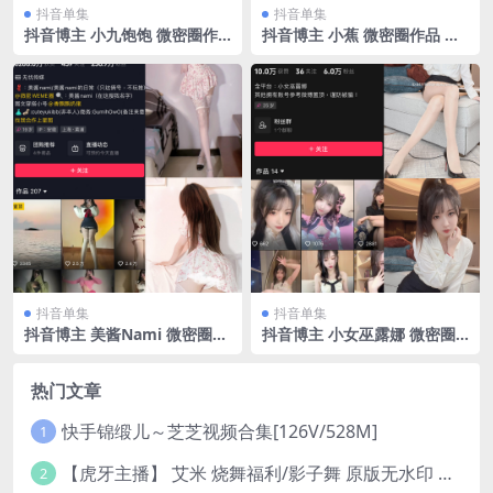
抖音单集
抖音单集
抖音博主 小九饱饱 微密圈作
抖音博主 小蕉 微密圈作品 视
品 NO.001期 【21P18V】
频 NO.003期 【17V】
抖音单集
抖音单集
抖音博主 美酱Nami 微密圈作
抖音博主 小女巫露娜 微密圈
品 NO.001期 【55P】
作品 NO.003期 【88P】
热门文章
快手锦缎儿～芝芝视频合集[126V/528M]
1
【虎牙主播】 艾米 烧舞福利/影子舞 原版无水印 （1v/130m）
2