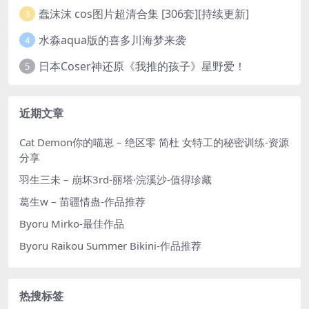
蠢沫沫 cos图片超清合集 [306套][持续更新]
3
水淼aqua版的喜多川海梦来袭
4
日本Coser神还原《我推的孩子》星野爱！
5
近期文章
Cat Demon你的喵崽 – 绝区零 简杜 女特工的秘密训练-资源
分享
羽生三未 – 崩坏3rd-丽塔·浣溪沙-值得珍藏
葛生w – 苗疆情蛊-作品推荐
Byoru Mirko-最佳作品
Byoru Raikou Summer Bikini-作品推荐
热搜标签