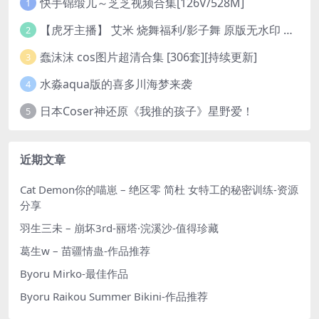
快手锦缎儿～芝芝视频合集[126V/528M]
1
【虎牙主播】 艾米 烧舞福利/影子舞 原版无水印 （1v/130m）
2
蠢沫沫 cos图片超清合集 [306套][持续更新]
3
水淼aqua版的喜多川海梦来袭
4
日本Coser神还原《我推的孩子》星野爱！
5
近期文章
Cat Demon你的喵崽 – 绝区零 简杜 女特工的秘密训练-资源
分享
羽生三未 – 崩坏3rd-丽塔·浣溪沙-值得珍藏
葛生w – 苗疆情蛊-作品推荐
Byoru Mirko-最佳作品
Byoru Raikou Summer Bikini-作品推荐