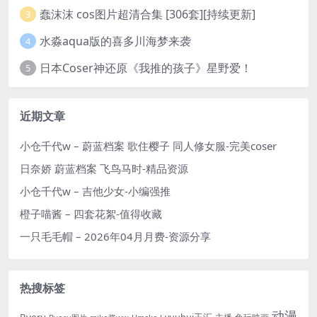
蠢沫沫 cos图片超清合集 [306套][持续更新]
3
水淼aqua版的喜多川海梦来袭
4
日本Coser神还原《我推的孩子》星野爱！
5
近期文章
小仓千代w – 蔚蓝档案 歌住樱子 同人修女服-完美coser
日奈娇 蔚蓝档案 飞鸟马时-精品资源
小仓千代w – 吉他少女-小编强推
橙子喵酱 – 四套花絮-值得收藏
一只毛毛帽 – 2026年04月月费-资源分享
热搜标签
动漫