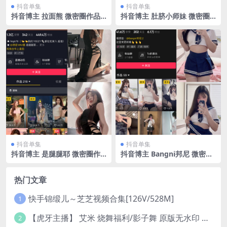
抖音单集
抖音单集
抖音博主 拉面熊 微密圈作品
抖音博主 肚脐小师妹 微密圈
视频 NO.008期 【54P11V】
作品 NO.004期 【33P2V】
抖音单集
抖音单集
抖音博主 是腿腿耶 微密圈作
抖音博主 Bangni邦尼 微密圈
品 NO.008期 【16P】
作品 NO.004期 【33P】
热门文章
快手锦缎儿～芝芝视频合集[126V/528M]
1
【虎牙主播】 艾米 烧舞福利/影子舞 原版无水印 （1v/130m）
2