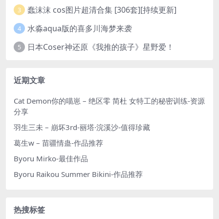
蠢沫沫 cos图片超清合集 [306套][持续更新]
3
水淼aqua版的喜多川海梦来袭
4
日本Coser神还原《我推的孩子》星野爱！
5
近期文章
Cat Demon你的喵崽 – 绝区零 简杜 女特工的秘密训练-资源
分享
羽生三未 – 崩坏3rd-丽塔·浣溪沙-值得珍藏
葛生w – 苗疆情蛊-作品推荐
Byoru Mirko-最佳作品
Byoru Raikou Summer Bikini-作品推荐
热搜标签