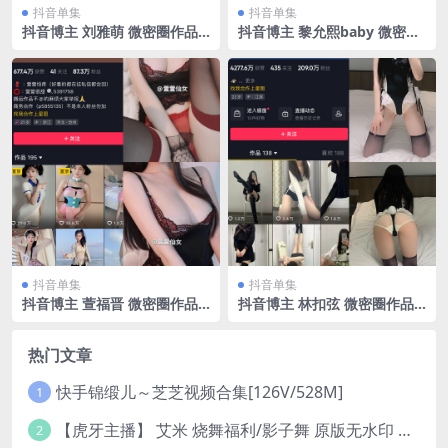
抖音单集
抖音单集
抖音博主 刘雅萌 微密圈作品
抖音博主 黎允熙baby 微密圈
NO.051期 【24P】最新至：2
作品 NO.042期 【26P】最新
024.9.17
至：2024.5.15
抖音单集
抖音单集
抖音博主 萱福晋 微密圈作品
抖音博主 林扣弦 微密圈作品
NO.044期 【20P】最新至：2
NO.067期 【37P】最新至：2
024.8.15
024.9.6
热门文章
快手锦缎儿～芝芝视频合集[126V/528M]
1
【虎牙主播】 艾米 烧舞福利/影子舞 原版无水印 （1v/130m）
2