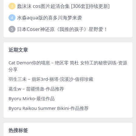
蠢沫沫 cos图片超清合集 [306套][持续更新]
3
水淼aqua版的喜多川海梦来袭
4
日本Coser神还原《我推的孩子》星野爱！
5
近期文章
Cat Demon你的喵崽 – 绝区零 简杜 女特工的秘密训练-资源
分享
羽生三未 – 崩坏3rd-丽塔·浣溪沙-值得珍藏
葛生w – 苗疆情蛊-作品推荐
Byoru Mirko-最佳作品
Byoru Raikou Summer Bikini-作品推荐
热搜标签