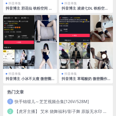
抖音单集
抖音单集
抖音博主 邪花仙 铁粉空间 N
抖音博主 凌凌七DL 铁粉空间
O.006期 【20P】最新至：20
NO.002期 【77P】
25.2.12
抖音单集
抖音单集
抖音博主 小冰不太瘦 微密圈
抖音博主 草莓酸奶 微密圈作
作品 NO.034期 【18P2V】最
品 NO.012期 【18P】
新至：2024.9.24
热门文章
快手锦缎儿～芝芝视频合集[126V/528M]
1
【虎牙主播】 艾米 烧舞福利/影子舞 原版无水印 （1v/130m）
2