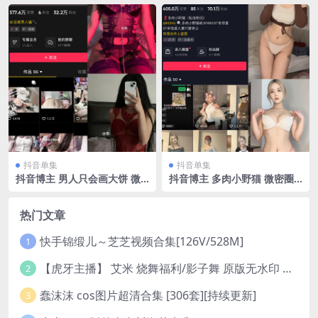
最新至：2023.10.15
至：2023.7.23
抖音单集
抖音单集
抖音博主 男人只会画大饼 微
抖音博主 多肉小野猫 微密圈
密圈作品 NO.004期 【43P4
作品 视频 NO.050期 【5P36
V】最新至：2024.7.29
V】最新至：2024.4.12
热门文章
快手锦缎儿～芝芝视频合集[126V/528M]
1
【虎牙主播】 艾米 烧舞福利/影子舞 原版无水印 （1v/130m）
2
蠢沫沫 cos图片超清合集 [306套][持续更新]
3