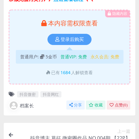
隐藏内容
本内容需权限查看
登录后购买
普通用户:
5金币
普通VIP:
免费
永久会员:
免费
已有
1684
人解锁查看
抖音微密
抖音网红
档案长
分享
收藏
点赞(
0
)
上一篇
抖音博主 葛征 微密圈作品 NO.004期 【22P】