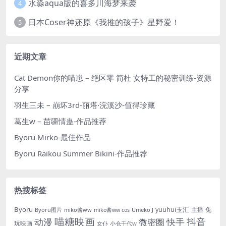
水淼aqua版的喜多川海梦来袭
4
日本Coser神还原《我推的孩子》星野爱！
5
近期文章
Cat Demon你的喵崽 – 绝区零 简杜 女特工的秘密训练-资源
分享
羽生三未 – 崩坏3rd-丽塔·浣溪沙-值得珍藏
葛生w – 苗疆情蛊-作品推荐
Byoru Mirko-最佳作品
Byoru Raikou Summer Bikini-作品推荐
热搜标签
Byoru
yuuhui玉汇
主播
兔
Byoru图片
miko酱ww
Umeko J
miko酱ww cos
喵糖映画
抖音
动漫
快手
微密圈
玩映画
女仆
小仓千代w