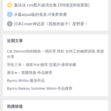
蠢沫沫 cos图片超清合集 [306套][持续更新]
3
水淼aqua版的喜多川海梦来袭
4
日本Coser神还原《我推的孩子》星野爱！
5
近期文章
Cat Demon你的喵崽 – 绝区零 简杜 女特工的秘密训练-资源
分享
羽生三未 – 崩坏3rd-丽塔·浣溪沙-值得珍藏
葛生w – 苗疆情蛊-作品推荐
Byoru Mirko-最佳作品
Byoru Raikou Summer Bikini-作品推荐
热搜标签