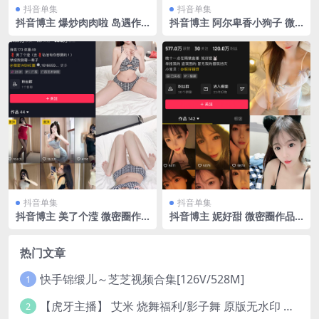
抖音单集
抖音单集
抖音博主 爆炒肉肉啦 岛遇作
抖音博主 阿尔卑香小狗子 微
品 NO.001期 【17P2V】最新
密圈作品 NO.006期 【13P】
至：2025.6.18
最新至：2023.6.8
抖音单集
抖音单集
抖音博主 美了个滢 微密圈作
抖音博主 妮好甜 微密圈作品 0
品 嘉宾 NO.017期 【21P】
04期 【51P3V】
热门文章
快手锦缎儿～芝芝视频合集[126V/528M]
1
【虎牙主播】 艾米 烧舞福利/影子舞 原版无水印 （1v/130m）
2