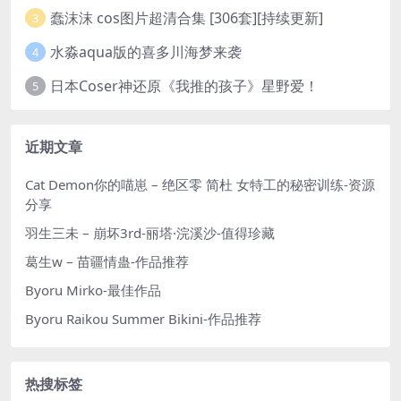
蠢沫沫 cos图片超清合集 [306套][持续更新]
3
水淼aqua版的喜多川海梦来袭
4
日本Coser神还原《我推的孩子》星野爱！
5
近期文章
Cat Demon你的喵崽 – 绝区零 简杜 女特工的秘密训练-资源
分享
羽生三未 – 崩坏3rd-丽塔·浣溪沙-值得珍藏
葛生w – 苗疆情蛊-作品推荐
Byoru Mirko-最佳作品
Byoru Raikou Summer Bikini-作品推荐
热搜标签