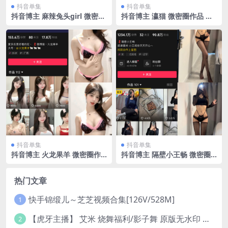
抖音单集
抖音单集
抖音博主 麻辣兔头girl 微密圈
抖音博主 瀛猫 微密圈作品 N
作品 NO.005期 【7P3V】最
O.039期 【16P】最新至：20
新至：2023.7.21
24.3.25
抖音单集
抖音单集
抖音博主 火龙果羊 微密圈作
抖音博主 隔壁小王畅 微密圈
品 NO.015期 【2P2V】最新
作品 NO.003期 【23P9V】最
至：2024.7.17
新至：2024.5.30
热门文章
快手锦缎儿～芝芝视频合集[126V/528M]
1
【虎牙主播】 艾米 烧舞福利/影子舞 原版无水印 （1v/130m）
2