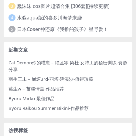
蠢沫沫 cos图片超清合集 [306套][持续更新]
3
水淼aqua版的喜多川海梦来袭
4
日本Coser神还原《我推的孩子》星野爱！
5
近期文章
Cat Demon你的喵崽 – 绝区零 简杜 女特工的秘密训练-资源
分享
羽生三未 – 崩坏3rd-丽塔·浣溪沙-值得珍藏
葛生w – 苗疆情蛊-作品推荐
Byoru Mirko-最佳作品
Byoru Raikou Summer Bikini-作品推荐
热搜标签