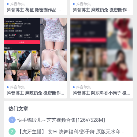
抖音单集
抖音单集
抖音博主 葛征 微密圈作品 N
抖音博主 麻辣奶兔 微密圈作
O.008期 【24P】
品 NO.059期 【16P】最新
至：2023.12.26
抖音单集
抖音单集
抖音博主 麻辣奶兔 微密圈作
抖音博主 阿尔卑香小狗子 微
品 NO.032期 【9P】最新至：
密圈作品 NO.056期 【10P2
2023.7.29
V】最新至：2024.8.25
热门文章
快手锦缎儿～芝芝视频合集[126V/528M]
1
【虎牙主播】 艾米 烧舞福利/影子舞 原版无水印 （1v/130m）
2