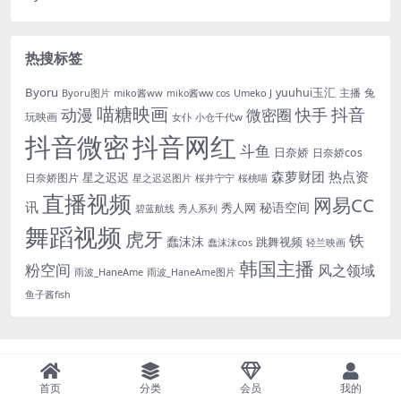
热搜标签
Byoru
yuuhui玉汇
主播
兔
Byoru图片
miko酱ww
Umeko J
miko酱ww cos
喵糖映画
抖音
动漫
快手
微密圈
玩映画
女仆
小仓千代w
抖音微密
抖音网红
斗鱼
日奈娇
日奈娇cos
森萝财团
热点资
星之迟迟
日奈娇图片
星之迟迟图片
桜井宁宁
桜桃喵
直播视频
网易CC
讯
秘语空间
秀人网
碧蓝航线
秀人系列
舞蹈视频
虎牙
铁
蠢沫沫
跳舞视频
蠢沫沫cos
轻兰映画
韩国主播
粉空间
风之领域
雨波_HaneAme
雨波_HaneAme图片
鱼子酱fish
首页
分类
会员
我的