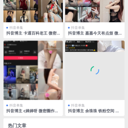
抖音单集
抖音单集
抖音博主 卡通百科老王 微密
抖音博主 嘉嘉今天有点烦 微
圈作品 NO.001期 【88P】
密圈作品 NO.009期 【32P】
最新至：2024.6.19
抖音单集
抖音单集
抖音博主 c婵婵呀 微密圈作品
抖音博主 余珠珠 铁粉空间 N
NO.002期 【37P8V】
O.002期 【28P】
热门文章