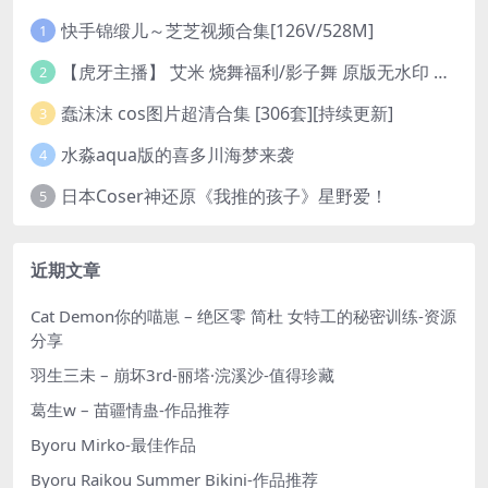
快手锦缎儿～芝芝视频合集[126V/528M]
1
【虎牙主播】 艾米 烧舞福利/影子舞 原版无水印 （1v/130m）
2
蠢沫沫 cos图片超清合集 [306套][持续更新]
3
水淼aqua版的喜多川海梦来袭
4
日本Coser神还原《我推的孩子》星野爱！
5
近期文章
Cat Demon你的喵崽 – 绝区零 简杜 女特工的秘密训练-资源
分享
羽生三未 – 崩坏3rd-丽塔·浣溪沙-值得珍藏
葛生w – 苗疆情蛊-作品推荐
Byoru Mirko-最佳作品
Byoru Raikou Summer Bikini-作品推荐