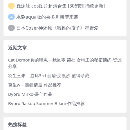
蠢沫沫 cos图片超清合集 [306套][持续更新]
3
水淼aqua版的喜多川海梦来袭
4
日本Coser神还原《我推的孩子》星野爱！
5
近期文章
Cat Demon你的喵崽 – 绝区零 简杜 女特工的秘密训练-资源
分享
羽生三未 – 崩坏3rd-丽塔·浣溪沙-值得珍藏
葛生w – 苗疆情蛊-作品推荐
Byoru Mirko-最佳作品
Byoru Raikou Summer Bikini-作品推荐
热搜标签