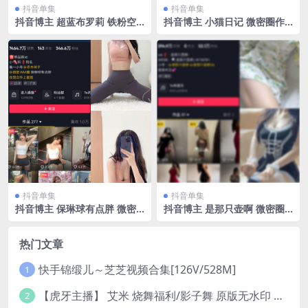
抖音单集
抖音单集
抖音博主 超蓝布罗莉 铁粉空
抖音博主 小猫日记 微密圈作
间 NO.004期 【31P1V】
品 NO.005期 【42P】
抖音单集
抖音单集
抖音博主 保琳球有点胖 微密
抖音博主 是那只壶啊 微密圈
圈作品 NO.025期 【11P】最
作品 NO.004期 【70P】
新至：2023.7.1
热门文章
快手锦缎儿～芝芝视频合集[126V/528M]
1
【虎牙主播】 艾米 烧舞福利/影子舞 原版无水印 （1v/130m）
2