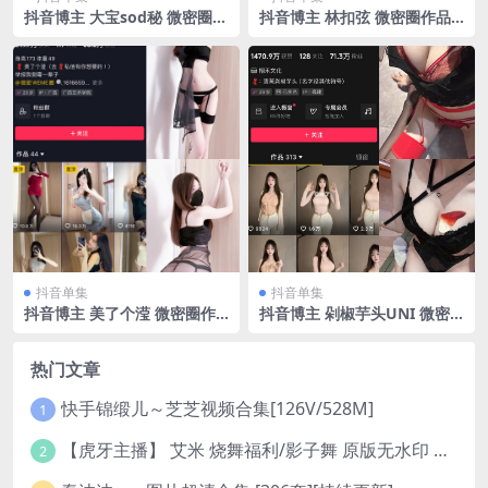
抖音博主 大宝sod秘 微密圈作
抖音博主 林扣弦 微密圈作品
品 NO.014期 【8P1V】最新
NO.014期 【32P】
至：2023.8.21
抖音单集
抖音单集
抖音博主 美了个滢 微密圈作
抖音博主 剁椒芋头UNI 微密
品 NO.011期 【14P】
圈作品 NO.011期 【13P1V】
最新至：2024.5.16
热门文章
快手锦缎儿～芝芝视频合集[126V/528M]
1
【虎牙主播】 艾米 烧舞福利/影子舞 原版无水印 （1v/130m）
2