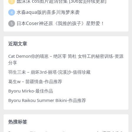
蠢沫沫 cos图片超清合集 [306套][持续更新]
3
水淼aqua版的喜多川海梦来袭
4
日本Coser神还原《我推的孩子》星野爱！
5
近期文章
Cat Demon你的喵崽 – 绝区零 简杜 女特工的秘密训练-资源
分享
羽生三未 – 崩坏3rd-丽塔·浣溪沙-值得珍藏
葛生w – 苗疆情蛊-作品推荐
Byoru Mirko-最佳作品
Byoru Raikou Summer Bikini-作品推荐
热搜标签