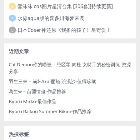
蠢沫沫 cos图片超清合集 [306套][持续更新]
3
水淼aqua版的喜多川海梦来袭
4
日本Coser神还原《我推的孩子》星野爱！
5
近期文章
Cat Demon你的喵崽 – 绝区零 简杜 女特工的秘密训练-资源
分享
羽生三未 – 崩坏3rd-丽塔·浣溪沙-值得珍藏
葛生w – 苗疆情蛊-作品推荐
Byoru Mirko-最佳作品
Byoru Raikou Summer Bikini-作品推荐
热搜标签