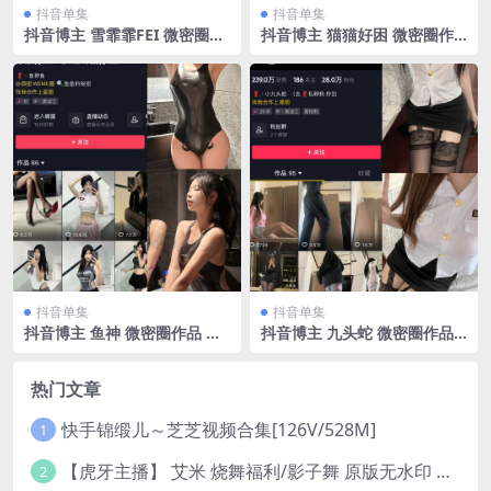
抖音单集
抖音单集
抖音博主 雪霏霏FEI 微密圈作
抖音博主 猫猫好困 微密圈作
品 NO.003期 【13P】最新
品 NO.008期 【24P】
抖音单集
抖音单集
抖音博主 鱼神 微密圈作品 N
抖音博主 九头蛇 微密圈作品
O.051期 【20P】最新至：20
NO.003期 【29P6V】
23.9.4
热门文章
快手锦缎儿～芝芝视频合集[126V/528M]
1
【虎牙主播】 艾米 烧舞福利/影子舞 原版无水印 （1v/130m）
2