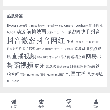
热搜标签
Byoru
yuuhui玉汇
主播
兔
Byoru图片
miko酱ww
Umeko J
miko酱ww cos
喵糖映画
抖音
动漫
快手
微密圈
玩映画
女仆
小仓千代w
抖音微密
抖音网红
斗鱼
日奈娇
日奈娇cos
森萝财团
热点资
星之迟迟
日奈娇图片
星之迟迟图片
桜井宁宁
桜桃喵
直播视频
网易CC
讯
秘语空间
秀人网
碧蓝航线
秀人系列
舞蹈视频
虎牙
铁
蠢沫沫
跳舞视频
蠢沫沫cos
轻兰映画
韩国主播
粉空间
风之领域
雨波_HaneAme
雨波_HaneAme图片
鱼子酱fish
首页
分类
会员
我的