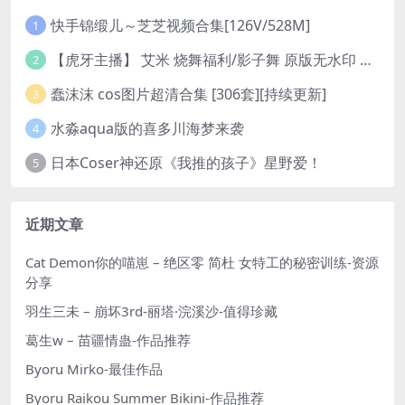
快手锦缎儿～芝芝视频合集[126V/528M]
1
【虎牙主播】 艾米 烧舞福利/影子舞 原版无水印 （1v/130m）
2
蠢沫沫 cos图片超清合集 [306套][持续更新]
3
水淼aqua版的喜多川海梦来袭
4
日本Coser神还原《我推的孩子》星野爱！
5
近期文章
Cat Demon你的喵崽 – 绝区零 简杜 女特工的秘密训练-资源
分享
羽生三未 – 崩坏3rd-丽塔·浣溪沙-值得珍藏
葛生w – 苗疆情蛊-作品推荐
Byoru Mirko-最佳作品
Byoru Raikou Summer Bikini-作品推荐