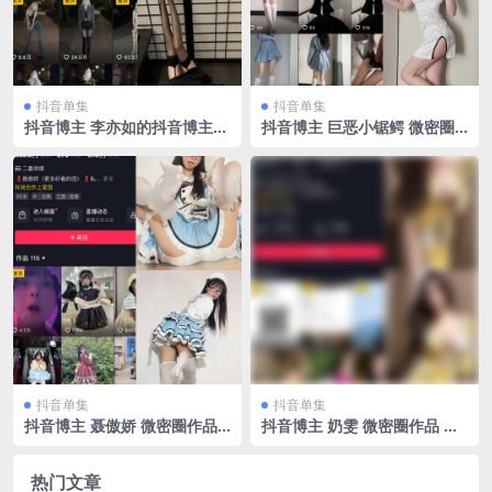
抖音单集
抖音单集
抖音博主 李亦如的抖音博主
抖音博主 巨恶小锯鳄 微密圈
铁粉空间 NO.001期 【22P23
作品 NO.001期 【58P4V】
V】
抖音单集
抖音单集
抖音博主 聂傲娇 微密圈作品
抖音博主 奶雯 微密圈作品 N
NO.054期 【30P1V】最新
O.025期 【7P】最新至：202
至：2023.11.26
3.11.10
热门文章