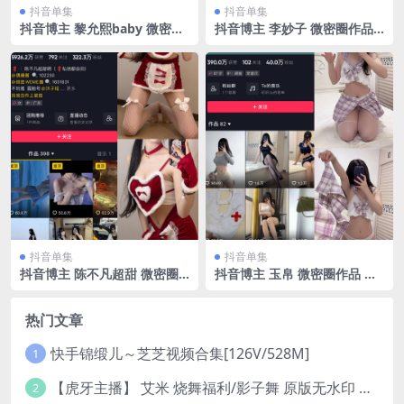
抖音单集
抖音单集
抖音博主 黎允熙baby 微密圈
抖音博主 李妙子 微密圈作品
作品 NO.020期 【26P】
NO.036期 【19P1V】
抖音单集
抖音单集
抖音博主 陈不凡超甜 微密圈
抖音博主 玉帛 微密圈作品 N
作品 NO.033期 【14P1V】最
O.001期 【19P】
新至：2023.12.20
热门文章
快手锦缎儿～芝芝视频合集[126V/528M]
1
【虎牙主播】 艾米 烧舞福利/影子舞 原版无水印 （1v/130m）
2