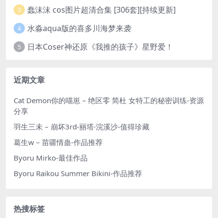
蠢沫沫 cos图片超清合集 [306套][持续更新]
3
水淼aqua版的喜多川海梦来袭
4
日本Coser神还原《我推的孩子》星野爱！
5
近期文章
Cat Demon你的喵崽 – 绝区零 简杜 女特工的秘密训练-资源
分享
羽生三未 – 崩坏3rd-丽塔·浣溪沙-值得珍藏
葛生w – 苗疆情蛊-作品推荐
Byoru Mirko-最佳作品
Byoru Raikou Summer Bikini-作品推荐
热搜标签