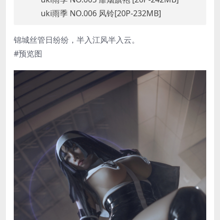
uki雨季 NO.006 风铃[20P-232MB]
锦城丝管日纷纷，半入江风半入云。
#预览图