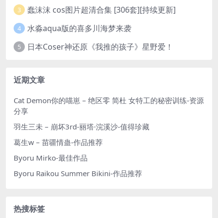
蠢沫沫 cos图片超清合集 [306套][持续更新]
3
水淼aqua版的喜多川海梦来袭
4
日本Coser神还原《我推的孩子》星野爱！
5
近期文章
Cat Demon你的喵崽 – 绝区零 简杜 女特工的秘密训练-资源
分享
羽生三未 – 崩坏3rd-丽塔·浣溪沙-值得珍藏
葛生w – 苗疆情蛊-作品推荐
Byoru Mirko-最佳作品
Byoru Raikou Summer Bikini-作品推荐
热搜标签