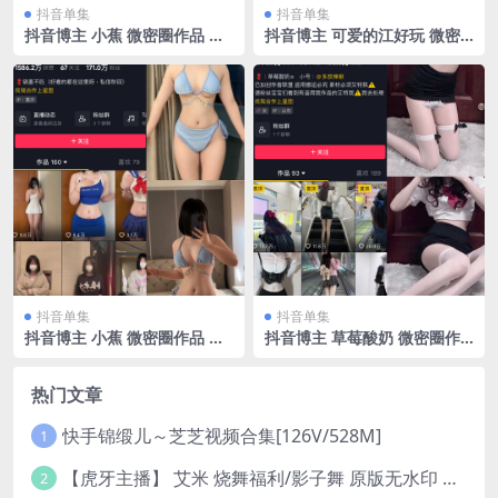
抖音单集
抖音单集
抖音博主 小蕉 微密圈作品 视
抖音博主 可爱的江好玩 微密
频 NO.004期 【22V】
圈作品 NO.001期 【19P】
抖音单集
抖音单集
抖音博主 小蕉 微密圈作品 N
抖音博主 草莓酸奶 微密圈作
O.014期 【16P37V】
品 NO.003期 【45P】
热门文章
快手锦缎儿～芝芝视频合集[126V/528M]
1
【虎牙主播】 艾米 烧舞福利/影子舞 原版无水印 （1v/130m）
2