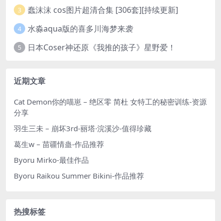
蠢沫沫 cos图片超清合集 [306套][持续更新]
3
水淼aqua版的喜多川海梦来袭
4
日本Coser神还原《我推的孩子》星野爱！
5
近期文章
Cat Demon你的喵崽 – 绝区零 简杜 女特工的秘密训练-资源
分享
羽生三未 – 崩坏3rd-丽塔·浣溪沙-值得珍藏
葛生w – 苗疆情蛊-作品推荐
Byoru Mirko-最佳作品
Byoru Raikou Summer Bikini-作品推荐
热搜标签