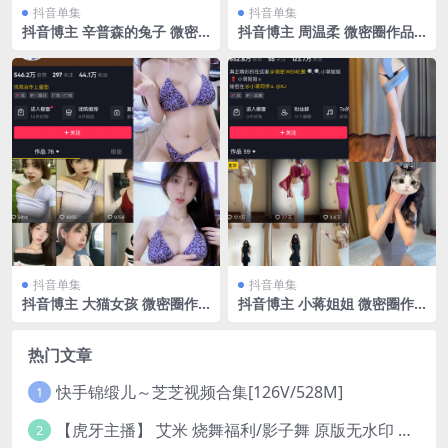
抖音单集
抖音单集
抖音博主 辛普森的兔子 微密
抖音博主 周温柔 微密圈作品
圈作品 NO.050期 【12P45
VIP嘉宾帖 NO.037期 【8P】
V】最新至：2024.3.13
最新至：2023.10.10
抖音单集
抖音单集
抖音博主 大猫女孩 微密圈作
抖音博主 小蒋姐姐 微密圈作
品 NO.020期 【23P3V】最新
品 NO.045期 【18P】
至：2023.11.04
热门文章
快手锦缎儿～芝芝视频合集[126V/528M]
1
【虎牙主播】 艾米 烧舞福利/影子舞 原版无水印 （1v/130m）
2