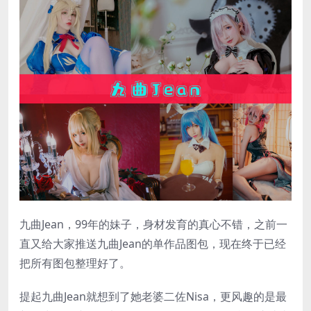
九曲Jean，99年的妹子，身材发育的真心不错，之前一
直又给大家推送九曲Jean的单作品图包，现在终于已经
把所有图包整理好了。
提起九曲Jean就想到了她老婆二佐Nisa，更风趣的是最