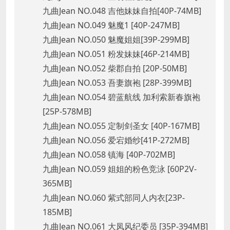
九曲Jean NO.048 吉他妹妹自拍[40P-74MB]
九曲Jean NO.049 魅魔1 [40P-247MB]
九曲Jean NO.050 魅魔姐姐[39P-299MB]
九曲Jean NO.051 粉发妹妹[46P-214MB]
九曲Jean NO.052 柴郡自拍 [20P-50MB]
九曲Jean NO.053 吾妻旗袍 [28P-399MB]
九曲Jean NO.054 碧蓝航线 加利索新春旗袍
[25P-578MB]
九曲Jean NO.055 定制剑圣女 [40P-167MB]
九曲Jean NO.056 爱宕婚纱[41P-272MB]
九曲Jean NO.058 镇海 [40P-702MB]
九曲Jean NO.059 姐姐的粉色竞泳 [60P2V-
365MB]
九曲Jean NO.060 紫式部同人内衣[23P-
185MB]
九曲Jean NO.061 大凤风纪委员 [35P-394MB]