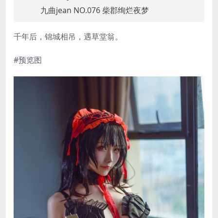
九曲jean NO.076 柴郡绚烂夜梦
千年后，锦城相吊，遇草堂翁。
#预览图