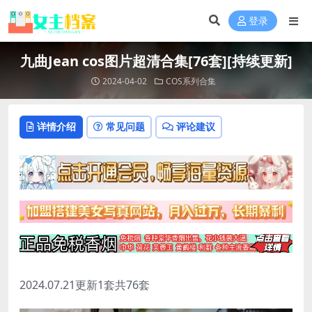
登录
九曲Jean cos图片超清合集[76套][持续更新]
2024-04-02
COS系列合集
详情介绍
常见问题
评论建议
2024.07.21更新1套共76套