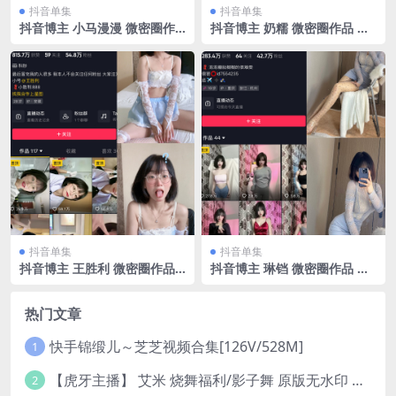
抖音单集
抖音单集
抖音博主 小马漫漫 微密圈作
抖音博主 奶糯 微密圈作品 N
品 NO.036期 【13P2V】最新
O.002期 【59V】最新至：20
至：2024.10.13
23.11.28
抖音单集
抖音单集
抖音博主 王胜利 微密圈作品
抖音博主 琳铛 微密圈作品 N
NO.003期 【41P】
O.061期 【34P4V】最新至：
2024.2.08
热门文章
快手锦缎儿～芝芝视频合集[126V/528M]
1
【虎牙主播】 艾米 烧舞福利/影子舞 原版无水印 （1v/130m）
2