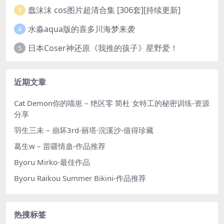
蠢沫沫 cos图片超清合集 [306套][持续更新]
3
水淼aqua版的喜多川海梦来袭
4
日本Coser神还原《我推的孩子》星野爱！
5
近期文章
Cat Demon你的喵崽 – 绝区零 简杜 女特工的秘密训练-资源
分享
羽生三未 – 崩坏3rd-丽塔·浣溪沙-值得珍藏
葛生w – 苗疆情蛊-作品推荐
Byoru Mirko-最佳作品
Byoru Raikou Summer Bikini-作品推荐
热搜标签