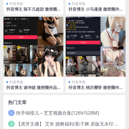
抖音单集
抖音单集
抖音博主 陈不凡超甜 微密圈
抖音博主 小马漫漫 微密圈作
作品 NO.021期 【16P3V】
品 NO.030期 【19P1V】最新
至：2024.8.28
抖音单集
抖音单集
抖音博主 谢坤妮 微密圈作品
抖音博主 桃沢樱呀 微密圈作
NO.005期 【52P26V】
品 NO.059期 【29P】
热门文章
快手锦缎儿～芝芝视频合集[126V/528M]
1
【虎牙主播】 艾米 烧舞福利/影子舞 原版无水印 （1v/130m）
2