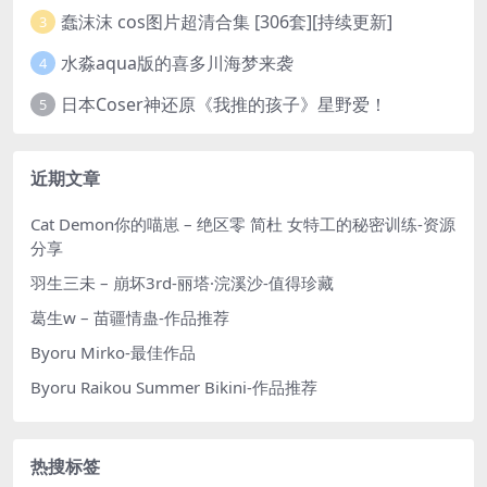
蠢沫沫 cos图片超清合集 [306套][持续更新]
3
水淼aqua版的喜多川海梦来袭
4
日本Coser神还原《我推的孩子》星野爱！
5
近期文章
Cat Demon你的喵崽 – 绝区零 简杜 女特工的秘密训练-资源
分享
羽生三未 – 崩坏3rd-丽塔·浣溪沙-值得珍藏
葛生w – 苗疆情蛊-作品推荐
Byoru Mirko-最佳作品
Byoru Raikou Summer Bikini-作品推荐
热搜标签