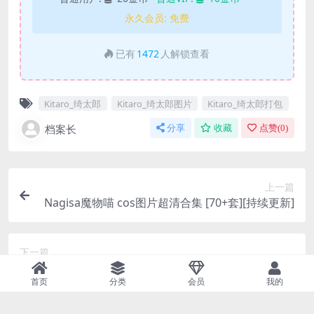
永久会员:
免费
已有
1472
人解锁查看
Kitaro_绮太郎
Kitaro_绮太郎图片
Kitaro_绮太郎打包
档案长
分享
收藏
点赞(
0
)
上一篇
Nagisa魔物喵 cos图片超清合集 [70+套][持续更新]
下一篇
Azami cos图片超清合集[98套][持续更新]
首页
分类
会员
我的
相关文章