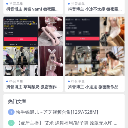
抖音单集
抖音单集
抖音博主 美酱Nami 微密圈作
抖音博主 小冰不太瘦 微密圈
品 NO.002期 【58P】
作品 NO.031期 【14P7V】最
新至：2024.9.1
抖音单集
抖音单集
抖音博主 草莓酸奶 微密圈作
抖音博主 小逗逗 微密圈作品
品 NO.023期 【29P】最新
NO.003期 【38P】
至：2023.7.1
热门文章
快手锦缎儿～芝芝视频合集[126V/528M]
1
【虎牙主播】 艾米 烧舞福利/影子舞 原版无水印 （1v/130m）
2