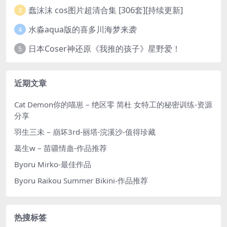
蠢沫沫 cos图片超清合集 [306套][持续更新]
3
水淼aqua版的喜多川海梦来袭
4
日本Coser神还原《我推的孩子》星野爱！
5
近期文章
Cat Demon你的喵崽 – 绝区零 简杜 女特工的秘密训练-资源
分享
羽生三未 – 崩坏3rd-丽塔·浣溪沙-值得珍藏
葛生w – 苗疆情蛊-作品推荐
Byoru Mirko-最佳作品
Byoru Raikou Summer Bikini-作品推荐
热搜标签