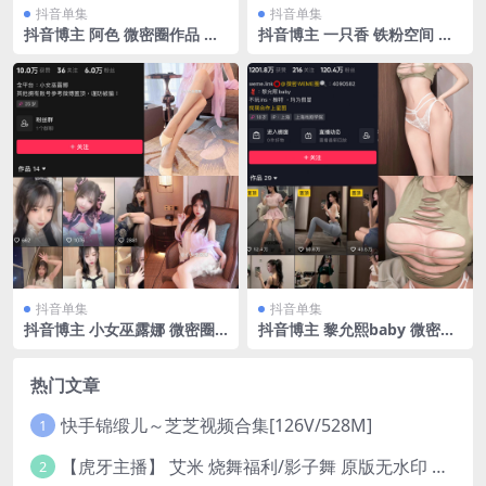
抖音单集
抖音单集
抖音博主 阿色 微密圈作品 N
抖音博主 一只香 铁粉空间 N
O.013期 【18P】最新至：20
O.006期 【13P9V】最新至：
23.8.13
2025.2.14
抖音单集
抖音单集
抖音博主 小女巫露娜 微密圈
抖音博主 黎允熙baby 微密圈
作品 NO.004期 【94P】
作品 NO.042期 【26P】最新
至：2024.5.15
热门文章
快手锦缎儿～芝芝视频合集[126V/528M]
1
【虎牙主播】 艾米 烧舞福利/影子舞 原版无水印 （1v/130m）
2