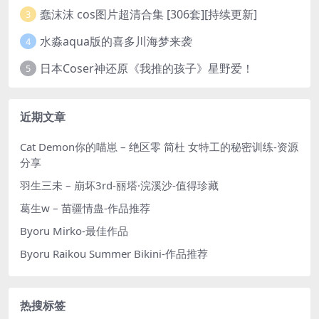
蠢沫沫 cos图片超清合集 [306套][持续更新]
3
水淼aqua版的喜多川海梦来袭
4
日本Coser神还原《我推的孩子》星野爱！
5
近期文章
Cat Demon你的喵崽 – 绝区零 简杜 女特工的秘密训练-资源
分享
羽生三未 – 崩坏3rd-丽塔·浣溪沙-值得珍藏
葛生w – 苗疆情蛊-作品推荐
Byoru Mirko-最佳作品
Byoru Raikou Summer Bikini-作品推荐
热搜标签