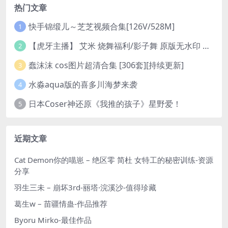
热门文章
快手锦缎儿～芝芝视频合集[126V/528M]
1
【虎牙主播】 艾米 烧舞福利/影子舞 原版无水印 （1v/130m）
2
蠢沫沫 cos图片超清合集 [306套][持续更新]
3
水淼aqua版的喜多川海梦来袭
4
日本Coser神还原《我推的孩子》星野爱！
5
近期文章
Cat Demon你的喵崽 – 绝区零 简杜 女特工的秘密训练-资源
分享
羽生三未 – 崩坏3rd-丽塔·浣溪沙-值得珍藏
葛生w – 苗疆情蛊-作品推荐
Byoru Mirko-最佳作品