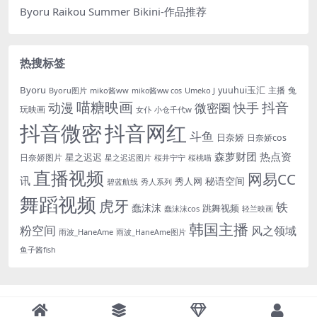
Byoru Raikou Summer Bikini-作品推荐
热搜标签
Byoru
yuuhui玉汇
主播
兔
Byoru图片
miko酱ww
Umeko J
miko酱ww cos
喵糖映画
抖音
动漫
快手
微密圈
玩映画
女仆
小仓千代w
抖音微密
抖音网红
斗鱼
日奈娇
日奈娇cos
森萝财团
热点资
星之迟迟
日奈娇图片
星之迟迟图片
桜井宁宁
桜桃喵
直播视频
网易CC
讯
秘语空间
秀人网
碧蓝航线
秀人系列
舞蹈视频
虎牙
铁
蠢沫沫
跳舞视频
蠢沫沫cos
轻兰映画
韩国主播
粉空间
风之领域
雨波_HaneAme
雨波_HaneAme图片
鱼子酱fish