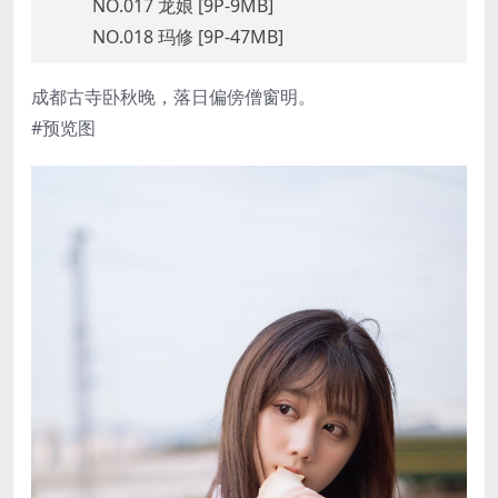
NO.017 龙娘 [9P-9MB]
NO.018 玛修 [9P-47MB]
成都古寺卧秋晚，落日偏傍僧窗明。
#预览图