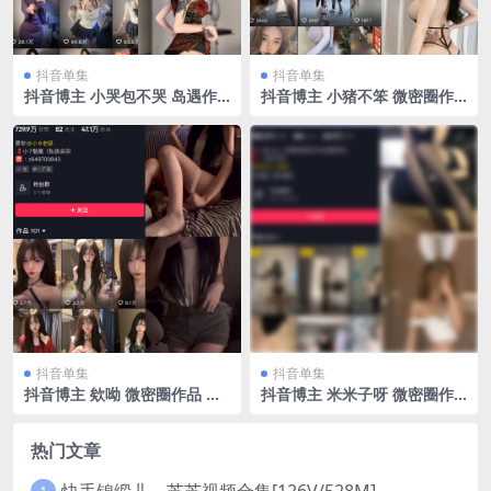
抖音单集
抖音单集
抖音博主 小哭包不哭 岛遇作
抖音博主 小猪不笨 微密圈作
品 NO.004期 【23P1V】最新
品 NO.006期 【76P17V】
至：2025.6.24
抖音单集
抖音单集
抖音博主 欸呦 微密圈作品 N
抖音博主 米米子呀 微密圈作
O.001期 【29P10V】坑，发
品 NO.002期 【30P6V】
了几个抖音博主上视频自拍和
盗来的图，这种圈钱的实在不
热门文章
想更
快手锦缎儿～芝芝视频合集[126V/528M]