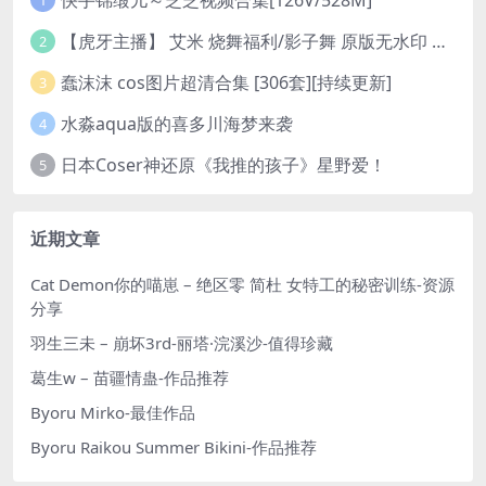
1
【虎牙主播】 艾米 烧舞福利/影子舞 原版无水印 （1v/130m）
2
蠢沫沫 cos图片超清合集 [306套][持续更新]
3
水淼aqua版的喜多川海梦来袭
4
日本Coser神还原《我推的孩子》星野爱！
5
近期文章
Cat Demon你的喵崽 – 绝区零 简杜 女特工的秘密训练-资源
分享
羽生三未 – 崩坏3rd-丽塔·浣溪沙-值得珍藏
葛生w – 苗疆情蛊-作品推荐
Byoru Mirko-最佳作品
Byoru Raikou Summer Bikini-作品推荐