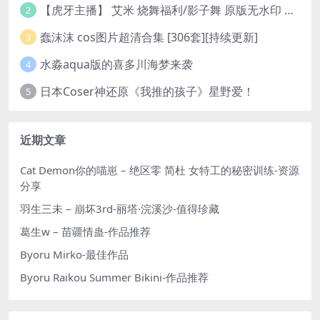
【虎牙主播】 艾米 烧舞福利/影子舞 原版无水印 （1v/130m）
2
蠢沫沫 cos图片超清合集 [306套][持续更新]
3
水淼aqua版的喜多川海梦来袭
4
日本Coser神还原《我推的孩子》星野爱！
5
近期文章
Cat Demon你的喵崽 – 绝区零 简杜 女特工的秘密训练-资源
分享
羽生三未 – 崩坏3rd-丽塔·浣溪沙-值得珍藏
葛生w – 苗疆情蛊-作品推荐
Byoru Mirko-最佳作品
Byoru Raikou Summer Bikini-作品推荐