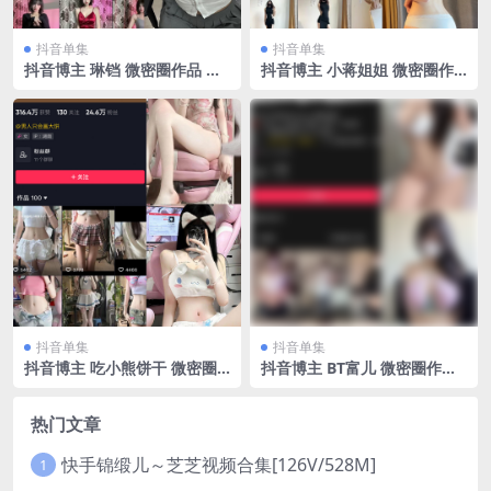
抖音单集
抖音单集
抖音博主 琳铛 微密圈作品 N
抖音博主 小蒋姐姐 微密圈作
O.013期 【9P】最新至：202
品 NO.021期 【16P】
3.5.25
抖音单集
抖音单集
抖音博主 吃小熊饼干 微密圈
抖音博主 BT富儿 微密圈作品
作品 NO.002期 【47P4V】
014期 【19P2V】最新至：20
25.3.12
热门文章
快手锦缎儿～芝芝视频合集[126V/528M]
1