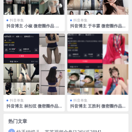
抖音单集
抖音单集
抖音博主 小椒 微密圈作品 N
抖音博主 于丰霖 微密圈作品
O.009期 【66P】
NO.005期 【31P4V】最新
至：2024.4.5
抖音单集
抖音单集
抖音博主 林扣弦 微密圈作品
抖音博主 王胜利 微密圈作品
NO.019期 【25P】
嘉宾付费帖 NO.022期 【15
P】最新至：2023.9.7
热门文章
快手锦缎儿～芝芝视频合集[126V/528M]