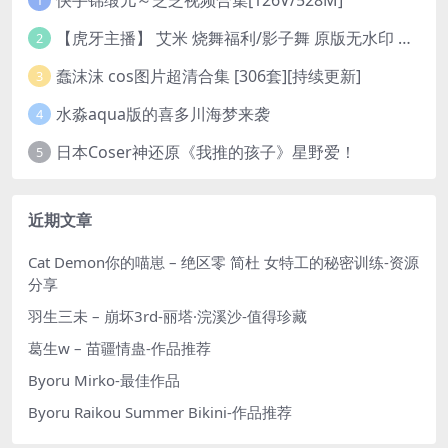
1
【虎牙主播】 艾米 烧舞福利/影子舞 原版无水印 （1v/130m）
2
蠢沫沫 cos图片超清合集 [306套][持续更新]
3
水淼aqua版的喜多川海梦来袭
4
日本Coser神还原《我推的孩子》星野爱！
5
近期文章
Cat Demon你的喵崽 – 绝区零 简杜 女特工的秘密训练-资源
分享
羽生三未 – 崩坏3rd-丽塔·浣溪沙-值得珍藏
葛生w – 苗疆情蛊-作品推荐
Byoru Mirko-最佳作品
Byoru Raikou Summer Bikini-作品推荐