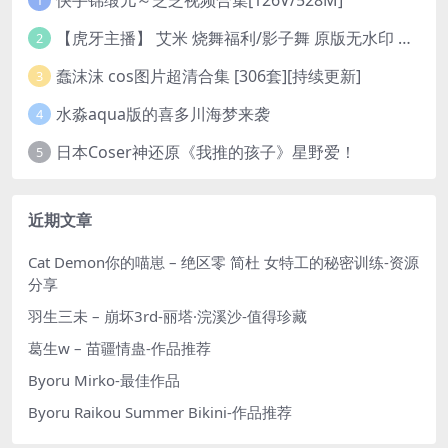
1
【虎牙主播】 艾米 烧舞福利/影子舞 原版无水印 （1v/130m）
2
蠢沫沫 cos图片超清合集 [306套][持续更新]
3
水淼aqua版的喜多川海梦来袭
4
日本Coser神还原《我推的孩子》星野爱！
5
近期文章
Cat Demon你的喵崽 – 绝区零 简杜 女特工的秘密训练-资源
分享
羽生三未 – 崩坏3rd-丽塔·浣溪沙-值得珍藏
葛生w – 苗疆情蛊-作品推荐
Byoru Mirko-最佳作品
Byoru Raikou Summer Bikini-作品推荐