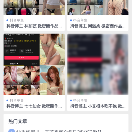
抖音单集
抖音单集
抖音博主 林扣弦 微密圈作品
抖音博主 周温柔 微密圈作品
NO.012期 【2V】
VIP嘉宾帖 NO.006期 【15
P】
抖音单集
抖音单集
抖音博主 七七仙女 微密圈作
抖音博主 小艾根本吃不饱 微
品 019期 【64P7V】最新至：
密圈作品 NO.005期 【74P】
2024.2.19
热门文章
快手锦缎儿～芝芝视频合集[126V/528M]