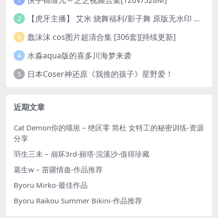
1
【虎牙主播】 艾米 烧舞福利/影子舞 原版无水印 （1v/130m）
2
蠢沫沫 cos图片超清合集 [306套][持续更新]
3
水淼aqua版的喜多川海梦来袭
4
日本Coser神还原《我推的孩子》星野爱！
5
近期文章
Cat Demon你的喵崽 – 绝区零 简杜 女特工的秘密训练-资源
分享
羽生三未 – 崩坏3rd-丽塔·浣溪沙-值得珍藏
葛生w – 苗疆情蛊-作品推荐
Byoru Mirko-最佳作品
Byoru Raikou Summer Bikini-作品推荐