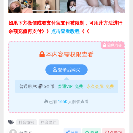
如果下方微信或者支付宝支付被限制，可用此方法进行
余额充值再支付》》
点击查看教程
《《
隐藏内容
本内容需权限查看
登录后购买
普通用户:
5金币
普通VIP:
免费
永久会员:
免费
已有
1650
人解锁查看
抖音微密
抖音网红
分享
收藏
点赞(
0
)