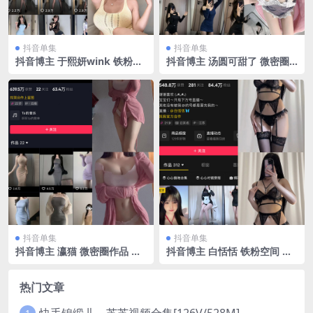
抖音单集
抖音单集
抖音博主 于熙妍wink 铁粉空
抖音博主 汤圆可甜了 微密圈
间 NO.001期 【22P23V】最
作品 NO.009期 【31P2V】
新至：2024.10.8
抖音单集
抖音单集
抖音博主 瀛猫 微密圈作品 N
抖音博主 白恬恬 铁粉空间 N
O.030期 【13P】最新至：20
O.017期 【8P7V】最新至：2
23.12.31
025.2.19
热门文章
快手锦缎儿～芝芝视频合集[126V/528M]