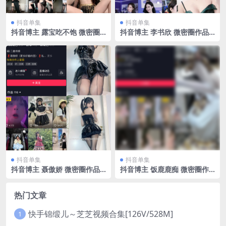
抖音单集
抖音单集
抖音博主 露宝吃不饱 微密圈
抖音博主 李书欣 微密圈作品
作品 NO.025期 【5P3V】最
NO.001期 【45P3V】最新
新至：2024.10.28
至：2023.6.24
抖音单集
抖音单集
抖音博主 聂傲娇 微密圈作品
抖音博主 饭鹿鹿痴 微密圈作
NO.003期 【69P】
品 NO.011期 【5P2V】最新
至：2023.8.4
热门文章
快手锦缎儿～芝芝视频合集[126V/528M]
1