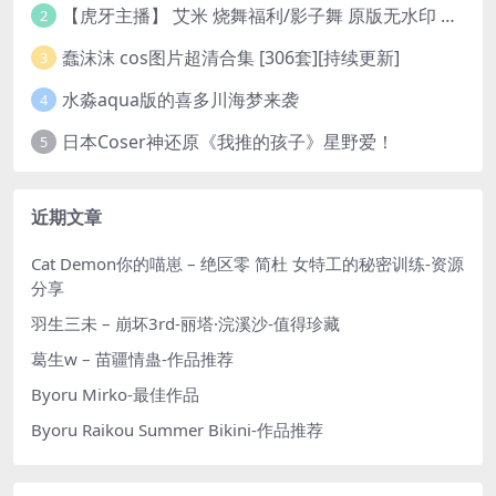
【虎牙主播】 艾米 烧舞福利/影子舞 原版无水印 （1v/130m）
2
蠢沫沫 cos图片超清合集 [306套][持续更新]
3
水淼aqua版的喜多川海梦来袭
4
日本Coser神还原《我推的孩子》星野爱！
5
近期文章
Cat Demon你的喵崽 – 绝区零 简杜 女特工的秘密训练-资源
分享
羽生三未 – 崩坏3rd-丽塔·浣溪沙-值得珍藏
葛生w – 苗疆情蛊-作品推荐
Byoru Mirko-最佳作品
Byoru Raikou Summer Bikini-作品推荐