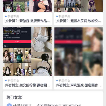
抖音单集
抖音单集
抖音博主 聂傲娇 微密圈作品
抖音博主 超蓝布罗莉 铁粉空
NO.041期 【27P】最新至：2
间 NO.004期 【31P1V】
023.9.8
抖音单集
抖音单集
抖音博主 突变的柠檬 微密圈
抖音博主 麻利亚辣 微密圈作
作品 NO.045期 【38P】最新
品 NO.088期 【22P】最新
至：2024.8.15
至：2024.9.11
热门文章
快手锦缎儿～芝芝视频合集[126V/528M]