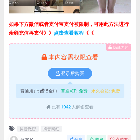
如果下方微信或者支付宝支付被限制，可用此方法进行
余额充值再支付》》
点击查看教程
《《
隐藏内容
本内容需权限查看
登录后购买
普通用户:
5金币
普通VIP:
免费
永久会员:
免费
已有
1942
人解锁查看
抖音微密
抖音网红
分享
收藏
点赞(
0
)