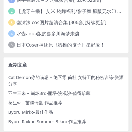
1
【虎牙主播】 艾米 烧舞福利/影子舞 原版无水印 （1v/130m）
2
蠢沫沫 cos图片超清合集 [306套][持续更新]
3
水淼aqua版的喜多川海梦来袭
4
日本Coser神还原《我推的孩子》星野爱！
5
近期文章
Cat Demon你的喵崽 – 绝区零 简杜 女特工的秘密训练-资源
分享
羽生三未 – 崩坏3rd-丽塔·浣溪沙-值得珍藏
葛生w – 苗疆情蛊-作品推荐
Byoru Mirko-最佳作品
Byoru Raikou Summer Bikini-作品推荐