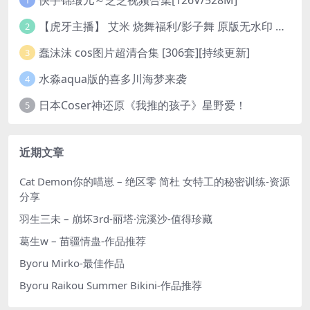
1
【虎牙主播】 艾米 烧舞福利/影子舞 原版无水印 （1v/130m）
2
蠢沫沫 cos图片超清合集 [306套][持续更新]
3
水淼aqua版的喜多川海梦来袭
4
日本Coser神还原《我推的孩子》星野爱！
5
近期文章
Cat Demon你的喵崽 – 绝区零 简杜 女特工的秘密训练-资源
分享
羽生三未 – 崩坏3rd-丽塔·浣溪沙-值得珍藏
葛生w – 苗疆情蛊-作品推荐
Byoru Mirko-最佳作品
Byoru Raikou Summer Bikini-作品推荐