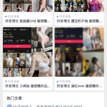
抖音单集
抖音单集
抖音博主 陈妮腻UNI 微密圈
抖音博主 露宝吃不饱 微密圈
作品 NO.066期 【17P1V】最
作品 NO.008期 【5P4V】最
新至：2023.11.16
新至：2024.4.18
抖音单集
抖音单集
抖音博主 小师妹 微密圈作品
抖音博主 脸红mm 微密圈作
NO.019期 【25P】最新至：2
品 NO.001期 【59P】
024.6.26
热门文章
快手锦缎儿～芝芝视频合集[126V/528M]