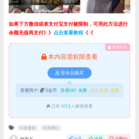
如果下方微信或者支付宝支付被限制，可用此方法进行
余额充值再支付》》
点击查看教程
《《
隐藏内容
本内容需权限查看
登录后购买
普通用户:
5金币
普通VIP:
免费
永久会员:
免费
已有
1013
人解锁查看
抖音微密
抖音网红
分享
收藏
点赞(
0
)