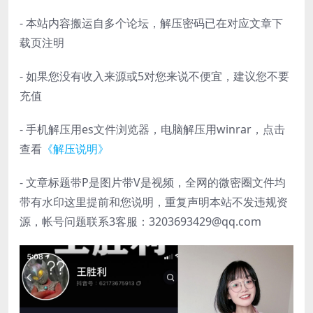
- 本站内容搬运自多个论坛，解压密码已在对应文章下
载页注明
- 如果您没有收入来源或5对您来说不便宜，建议您不要
充值
- 手机解压用es文件浏览器，电脑解压用winrar，点击
查看
《解压说明》
- 文章标题带P是图片带V是视频，全网的微密圈文件均
带有水印这里提前和您说明，重复声明本站不发违规资
源，帐号问题联系3客服：3203693429@qq.com