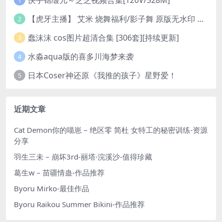
1
【虎牙主播】 艾米 烧舞福利/影子舞 原版无水印 （1v/130m）
2
蠢沫沫 cos图片超清合集 [306套][持续更新]
3
水淼aqua版的喜多川海梦来袭
4
日本Coser神还原《我推的孩子》星野爱！
5
近期文章
Cat Demon你的喵崽 – 绝区零 简杜 女特工的秘密训练-资源
分享
羽生三未 – 崩坏3rd-丽塔·浣溪沙-值得珍藏
葛生w – 苗疆情蛊-作品推荐
Byoru Mirko-最佳作品
Byoru Raikou Summer Bikini-作品推荐