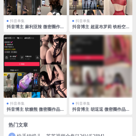
抖音单集
抖音单集
抖音博主 麻利亚辣 微密圈作
抖音博主 超蓝布罗莉 铁粉空
品 NO.018期 【32P】
间 NO.016期 【12P2V】最新
至：2025.3.2
抖音单集
抖音单集
抖音博主 软糖熊 微密圈作品
抖音博主 胡逗逗 微密圈作品
NO.004期 【9P】最新至：20
NO.003期 【25P3V】
23.11.12
热门文章
快手锦缎儿～芝芝视频合集[126V/528M]