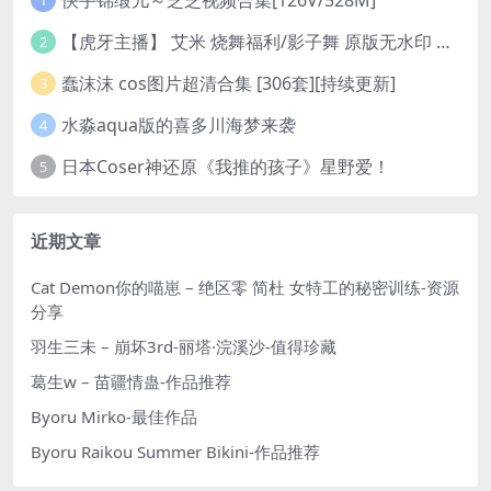
1
【虎牙主播】 艾米 烧舞福利/影子舞 原版无水印 （1v/130m）
2
蠢沫沫 cos图片超清合集 [306套][持续更新]
3
水淼aqua版的喜多川海梦来袭
4
日本Coser神还原《我推的孩子》星野爱！
5
近期文章
Cat Demon你的喵崽 – 绝区零 简杜 女特工的秘密训练-资源
分享
羽生三未 – 崩坏3rd-丽塔·浣溪沙-值得珍藏
葛生w – 苗疆情蛊-作品推荐
Byoru Mirko-最佳作品
Byoru Raikou Summer Bikini-作品推荐