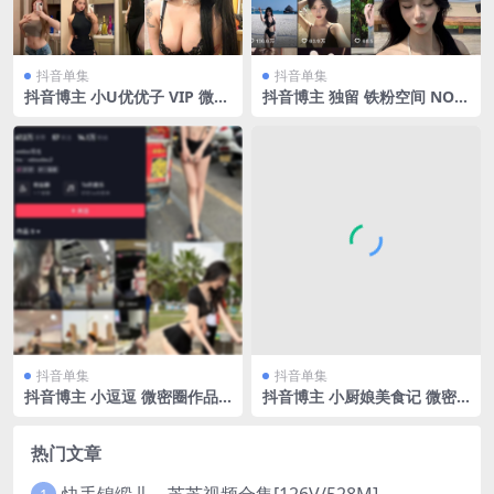
抖音单集
抖音单集
抖音博主 小U优优子 VIP 微密
抖音博主 独留 铁粉空间 NO.0
圈作品 NO.030期 【7P4V】
04期 【62P2V】最新至：202
最新至：2023.11.07
5.2.24
抖音单集
抖音单集
抖音博主 小逗逗 微密圈作品
抖音博主 小厨娘美食记 微密
NO.019期 【35P1V】
圈作品 NO.005期 【9P】
热门文章
快手锦缎儿～芝芝视频合集[126V/528M]